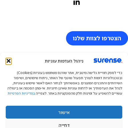
הצטרפו לצוות שלנו
ניהול העדפות עוגיות
כדי לספק חוויית גלישה מיטבית, אתר שורנס משתמש בעוגיות (Cookies)
ובטכנולוגיות דומות לצורך תפעול שוטף של האתר, ניתוח שימושים, ושיפור
השירותים והתכנים המוצגים. באפשרותך לבחור האם לאשר שימוש בעוגיות,
לנהל את העדפותיך או לדחות עוגיות שאינן חיוניות. אי-מתן הסכמה או ביטולה
עשויים להשפיע על זמינות חלק מהפונקציות באתר. לצפייה
במדיניות הפרטיות
מוצרים
אודות
האקדמיה
קריירה
יצירת קשר
אישור
דחייה