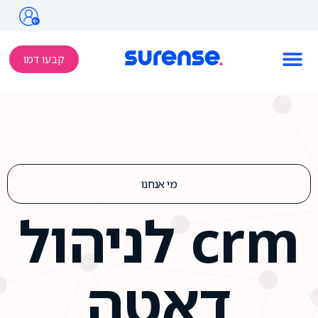
קבעו דמו
מי אנחנו
crm לניהול
דאטה