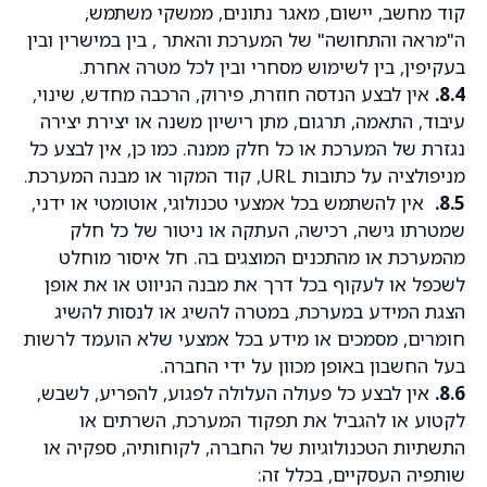
קוד מחשב, יישום, מאגר נתונים, ממשקי משתמש,
ה"מראה והתחושה" של המערכת והאתר , בין במישרין ובין
בעקיפין, בין לשימוש מסחרי ובין לכל מטרה אחרת.
8.4.
אין לבצע הנדסה חוזרת, פירוק, הרכבה מחדש, שינוי,
עיבוד, התאמה, תרגום, מתן רישיון משנה או יצירת יצירה
נגזרת של המערכת או כל חלק ממנה. כמו כן, אין לבצע כל
מניפולציה על כתובות URL, קוד המקור או מבנה המערכת.
8.5.
אין להשתמש בכל אמצעי טכנולוגי, אוטומטי או ידני,
שמטרתו גישה, רכישה, העתקה או ניטור של כל חלק
מהמערכת או מהתכנים המוצגים בה. חל איסור מוחלט
לשכפל או לעקוף בכל דרך את מבנה הניווט או את אופן
הצגת המידע במערכת, במטרה להשיג או לנסות להשיג
חומרים, מסמכים או מידע בכל אמצעי שלא הועמד לרשות
בעל החשבון באופן מכוון על ידי החברה.
8.6.
אין לבצע כל פעולה העלולה לפגוע, להפריע, לשבש,
לקטוע או להגביל את תפקוד המערכת, השרתים או
התשתיות הטכנולוגיות של החברה, לקוחותיה, ספקיה או
שותפיה העסקיים, בכלל זה: