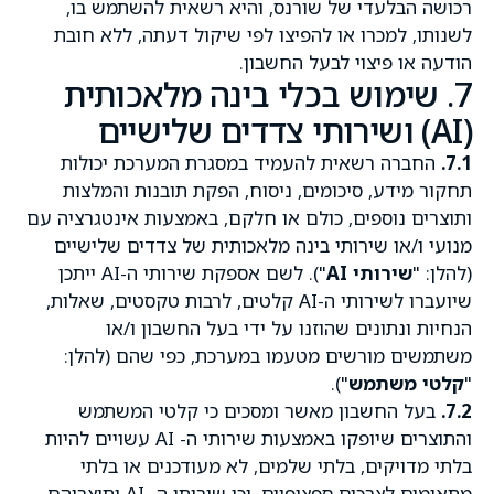
רכושה הבלעדי של שורנס, והיא רשאית להשתמש בו,
לשנותו, למכרו או להפיצו לפי שיקול דעתה, ללא חובת
הודעה או פיצוי לבעל החשבון.
7. שימוש בכלי בינה מלאכותית
(AI) ושירותי צדדים שלישיים
7.1.
החברה רשאית להעמיד במסגרת המערכת יכולות
תחקור מידע, סיכומים, ניסוח, הפקת תובנות והמלצות
ותוצרים נוספים, כולם או חלקם, באמצעות אינטגרציה עם
מנועי ו/או שירותי בינה מלאכותית של צדדים שלישיים
(להלן: "
שירותי
AI
"). לשם אספקת שירותי ה-AI ייתכן
שיועברו לשירותי ה-AI קלטים, לרבות טקסטים, שאלות,
הנחיות ונתונים שהוזנו על ידי בעל החשבון ו/או
משתמשים מורשים מטעמו במערכת, כפי שהם (להלן:
"
קלטי משתמש
").
7.2.
בעל החשבון מאשר ומסכים כי קלטי המשתמש
והתוצרים שיופקו באמצעות שירותי ה- AI עשויים להיות
בלתי מדויקים, בלתי שלמים, לא מעודכנים או בלתי
מתאימים לצרכים ספציפיים, וכי שירותי ה- AI ותוצריהם