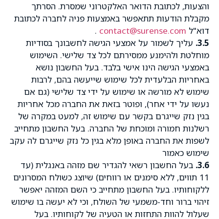
והצעות, לכתובת הדואר האלקטרוני שמסרת. הסרתך
מקבלת הודעות תתאפשר באמצעות פניה לחברה לכתובת
דוא"ל
contact@surense.com
.
3.5.
עליך לשמור על אמצעי הגישה לחשבונך בסודיות
מוחלטת ולהימנע ממסירתם לכל צד שלישי. השימוש
באמצעי הגישה הינו אישי בלבד. בעל החשבון נושא
באחריות הבלעדית לכל שימוש שייעשה בהם, לרבות
שימוש לא מורשה או שימוש על ידי צד שלישי (גם אם
נעשו על ידי אחר), ופוטר בזאת את החברה מכל אחריות
בגין נזק שייגרם בקשר עם שימוש זה, למעט במקרה של
רשלנות חמורה ומוכחת של החברה. בעל החשבון מתחייב
לשפות את החברה באופן מלא בגין כל נזק שייגרם לה עקב
שימוש כאמור
3.6.
בעל החשבון רשאי להגדיר שם מזהה באנגלית (עד
11 תווים, ללא סימנים או רווחים) שיוצג כשולח המסרונים
ללקוחותיו. בעל החשבון מתחייב כי השם המזהה יאפשר
זיהוי ברור וחד-משמעי של השולח, וכי לא יעשה בו שימוש
שעלול להוות התחזות או הטעיה של לקוחותיו. בעל