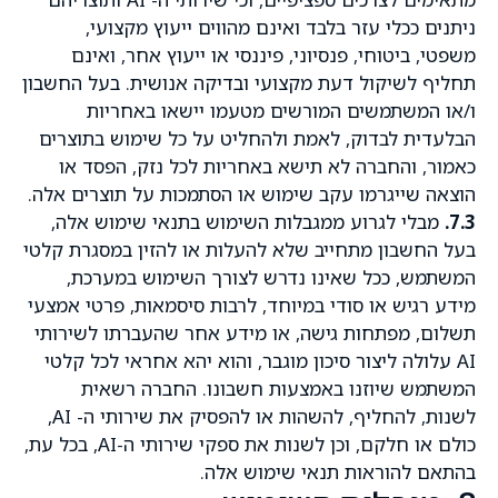
ניתנים ככלי עזר בלבד ואינם מהווים ייעוץ מקצועי,
משפטי, ביטוחי, פנסיוני, פיננסי או ייעוץ אחר, ואינם
תחליף לשיקול דעת מקצועי ובדיקה אנושית. בעל החשבון
ו/או המשתמשים המורשים מטעמו יישאו באחריות
הבלעדית לבדוק, לאמת ולהחליט על כל שימוש בתוצרים
כאמור, והחברה לא תישא באחריות לכל נזק, הפסד או
הוצאה שייגרמו עקב שימוש או הסתמכות על תוצרים אלה.
7.3.
מבלי לגרוע ממגבלות השימוש בתנאי שימוש אלה,
בעל החשבון מתחייב שלא להעלות או להזין במסגרת קלטי
המשתמש, ככל שאינו נדרש לצורך השימוש במערכת,
מידע רגיש או סודי במיוחד, לרבות סיסמאות, פרטי אמצעי
תשלום, מפתחות גישה, או מידע אחר שהעברתו לשירותי
AI עלולה ליצור סיכון מוגבר, והוא יהא אחראי לכל קלטי
המשתמש שיוזנו באמצעות חשבונו. החברה רשאית
לשנות, להחליף, להשהות או להפסיק את שירותי ה- AI,
כולם או חלקם, וכן לשנות את ספקי שירותי ה-AI, בכל עת,
בהתאם להוראות תנאי שימוש אלה.