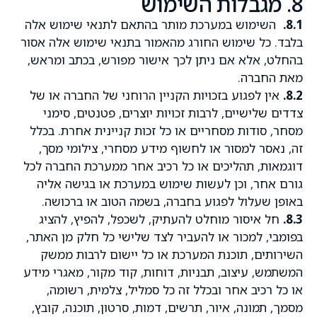
8. מגבלות השימוש
8.1.
השימוש במערכת מותר בהתאם לתנאי שימוש אלה
בלבד. כל שימוש החורג מהאמור בתנאי שימוש אלה אסור
בהחלט, אלא אם ניתן לכך אישור מפורש, בכתב ומראש,
מאת החברה.
8.2.
אין לפגוע בזכויות הקניין הרוחני של החברה או של
צדדים שלישיים, לרבות זכויות יוצרים, פטנטים, סימני
מסחר, סודות מסחריים או כל זכות קניינית אחרת. בכלל
זה, נאסר למסור או לחשוף מידע מסחרי, צילומי מסך,
דוגמאות, תהליכים או כל רכיב אחר ממערכת החברה לכל
גורם אחר, וכן לעשות שימוש במערכת או בגישה אליה
באופן שעלול לפגוע בחברה, בשמה הטוב או ברכושה.
8.3.
חל איסור מוחלט להעתיק, לשכפל, להפיץ, להציג
בפומבי, למכור או להעביר לצד שלישי כל חלק מן האתר,
השירותים, תוכנת המערכת או כל יישום לרבות ממשק
המשתמש, עיצוב, תבניות, דוחות, קוד מקור, מאגרי מידע
או כל רכיב אחר ובכלל זה כל סמליל, צלמית, רשומה,
מסמך, תמונה, איור, תרשים, דמות, סרטון, תוכנה, קובץ,