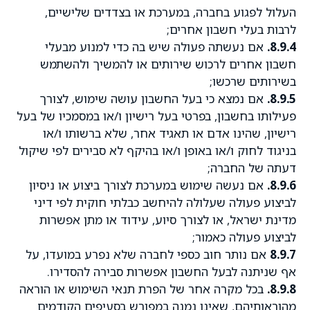
העלול לפגוע בחברה, במערכת או בצדדים שלישיים,
לרבות בעלי חשבון אחרים;
8.9.4.
אם נעשתה פעולה שיש בה כדי למנוע מבעלי
חשבון אחרים לרכוש שירותים או להמשיך ולהשתמש
בשירותים שרכשו;
8.9.5.
אם נמצא כי בעל החשבון עושה שימוש, לצורך
פעילותו בחשבון, בפרטי בעל רישיון ו/או במסמכיו של בעל
רישיון, שהינו אדם או תאגיד אחר, שלא ברשותו ו/או
בניגוד לחוק ו/או באופן ו/או בהיקף לא סבירים לפי שיקול
דעתה של החברה;
8.9.6.
אם נעשה שימוש במערכת לצורך ביצוע או ניסיון
לביצוע פעולה שעלולה להיחשב כבלתי חוקית לפי דיני
מדינת ישראל, או לצורך סיוע, עידוד או מתן אפשרות
לביצוע פעולה כאמור;
8.9.7
אם נותר חוב כספי לחברה שלא נפרע במועדו, על
אף שניתנה לבעל החשבון אפשרות סבירה להסדירו.
8.9.8.
בכל מקרה אחר של הפרת תנאי השימוש או הוראה
מהוראותיהם, שאינו נמנה במפורש בסעיפים הקודמים