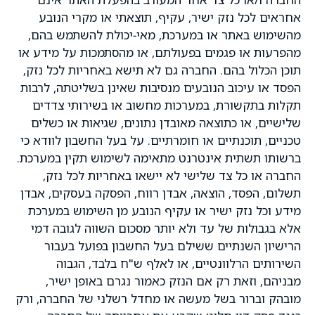
אחראים לכל נזק ישיר, עקיף, תוצאתי או מקרי הנובע
מהשימוש באתר או במערכת, מאי‑יכולת להשתמש בהם,
מהפרעות או פגמים בפעולתם, או מהסתמכות על מידע או
תוכן הכלול בהם. החברה גם לא תישא באחריות לכל נזק,
הפסד או עיכוב הנובעים מנסיבות שאינן בשליטתה, לרבות
תקלות בתקשורת, במערכות מחשוב או בשירותי צדדים
שלישיים, או כתוצאה מאובדן נתונים, שגיאות או כשלים
טכניים, תוכנתיים או חומרתיים. על בעל החשבון לוודא כי
ברשותו תשתית אינטרנט מתאימה לשימוש תקין במערכת.
החברה או כל צד שלישי לא יישאו באחריות לכל נזק,
תשלום, הפסד, הוצאה, אבדן רווח, הפסקה בעסקים, אבדן
מידע וכל נזק ישיר או עקיף הנובע מן השימוש במערכת
אלא בגבולות של עד ולא יותר מסכום השווה לגובה דמי
הרישיון השנתיים ששילם בעל החשבון בפועל בעבור
השירותים הרלוונטיים, או לאלף ש"ח בלבד, הגבוה
מבניהם, וזאת רק אם הנזק כאמור נגרם באופן ישיר,
מובהק וברור בשל מעשה או מחדל רשלני של החברה, ורק