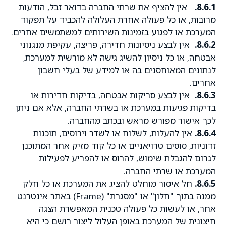
8.6.1.
אין להציף את שרתי החברה בדואר זבל, הודעות
מרובות, או כל פעולה אחרת העלולה להכביד על תפקוד
המערכת או לפגוע בזמינות השירותים למשתמשים אחרים.
8.6.2.
אין לבצע ניסיונות חדירה, פריצה, עקיפת מנגנוני
אבטחה, או כל ניסיון להשיג גישה לא מורשית למערכת,
לנתונים המאוחסנים בה או למידע של בעלי חשבון
אחרים.
8.6.3.
אין לבצע סריקות אבטחה, בדיקות חדירות או
בדיקות פגיעות במערכת או בשרתי החברה, אלא אם ניתן
לכך אישור מפורש מראש ובכתב מהחברה.
8.6.4.
אין להעלות, לשלוח או לשדר וירוסים, תוכנות
זדוניות, סוסים טרויאניים או כל קוד מזיק אחר המתוכנן
לגרום להגבלת שימוש, להרוס או להפריע לפעילות
המערכת או שרתי החברה.
8.6.5.
חל איסור מוחלט להציג את המערכת או כל חלק
ממנה בתוך "חלון" או "מסגרת" (Frame) באתר אינטרנט
אחר, או לעשות כל פעולה טכנית המאפשרת הצגה
חיצונית של המערכת באופן העלול ליצור רושם כי היא