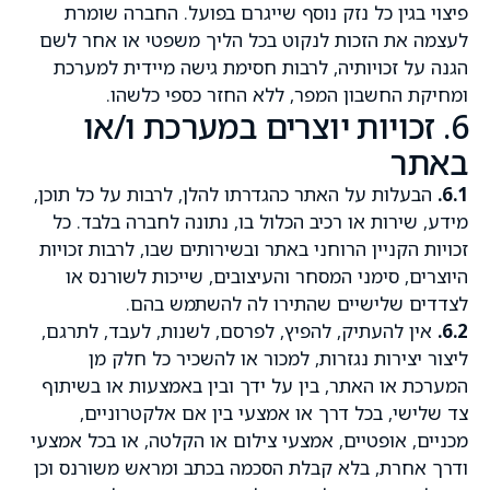
פיצוי בגין כל נזק נוסף שייגרם בפועל. החברה שומרת
לעצמה את הזכות לנקוט בכל הליך משפטי או אחר לשם
הגנה על זכויותיה, לרבות חסימת גישה מיידית למערכת
ומחיקת החשבון המפר, ללא החזר כספי כלשהו.
6. זכויות יוצרים במערכת ו/או
באתר
6.1.
הבעלות על האתר כהגדרתו להלן, לרבות על כל תוכן,
מידע, שירות או רכיב הכלול בו, נתונה לחברה בלבד. כל
זכויות הקניין הרוחני באתר ובשירותים שבו, לרבות זכויות
היוצרים, סימני המסחר והעיצובים, שייכות לשורנס או
לצדדים שלישיים שהתירו לה להשתמש בהם.
6.2.
אין להעתיק, להפיץ, לפרסם, לשנות, לעבד, לתרגם,
ליצור יצירות נגזרות, למכור או להשכיר כל חלק מן
המערכת או האתר, בין על ידך ובין באמצעות או בשיתוף
צד שלישי, בכל דרך או אמצעי בין אם אלקטרוניים,
מכניים, אופטיים, אמצעי צילום או הקלטה, או בכל אמצעי
ודרך אחרת, בלא קבלת הסכמה בכתב ומראש משורנס וכן