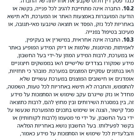
כנגד פסק דין חלוט שקבע את אחריותה של החברה.
10.2.
החברה אינה מתחייבת להגיב לכל פנייה, בקשה או
הודעה המועברות באמצעות האתר או המערכת, ולא תישא
באחריות לכל נזק, הפסד או תוצאה שינבעו מאי‑תגובה, או
מעיכוב בטיפול בפנייה.
10.3.
החברה אינה אחראית, במישרין או בעקיפין,
לאמיתות, מהימנות, שלמות או דיוק המידע המופיע באתר
או במערכת, לרבות המידע המוזן על-ידי בעל החשבון,
מידע שמקורו בצדדים שלישיים ו/או בממשקים חיצוניים
ו/או בנתונים עסקיים המוצגים במערכת. מובהר כי תחזיות,
אומדנים או חישובים המוצגים במערכת עשויים שלא
להתממש, והחברה לא תישא באחריות לכל טעות, השמטה,
מחדל או נזק שייגרם עקב שימוש או הסתמכות על מידע
זה, בין במסגרת השירותים ובין מחוץ להם, לרבות כתוצאה
מכל קישור, הצגה או שימוש בתכנים מהמערכת שנעשו על
ידי בעל החשבון, על ידי מי מטעמו (לרבות לקוחותיו) או
בקשר לפעילותו. בעל החשבון נושא באחריות המלאה
והבלעדית לכל שימוש או הסתמכות על מידע כאמור,