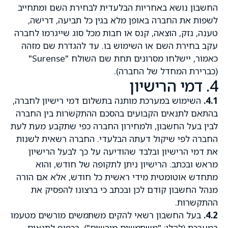
החשבון נושא באחריות הבלעדית לבחירת השם ומתחייב
לשפות את החברה באופן מלא בגין כל תביעה, דרישה,
טענה, נזק, הוצאה, קנס או חבות מכל סוג שייגרמו לחברה
עקב בחירת השם או השימוש בו. עד להגדרת שם מזהה
כאמור, יישלחו מסרונים תחת שם השולח "Surense"
(כברירת המחדל של החברה).
4. דמי הרישיון
4.1.
השימוש במערכת מותנה בתשלום דמי רישיון לחברה,
בהתאם לתנאים הקבועים בהסכם ההתקשרות בין החברה
לבין בעל החשבון, ולמחירון החברה כפי שתקבע מעת לעת
החברה לפי שיקול דעתה הבלעדי. החברה רשאית לשנות
את דמי הרישיון ובלבד שהודיעה על כך לבעל הרישיון
מראש ובכתב. הרישיון ניתן לתקופה של חודש, והוא
מתחדש אוטומטית מידי ראשית כל חודש, אלא אם הורה
מנהל החשבון קודם לכן ובכתב כי ברצונו להפסיק את
ההתקשרות.
4.2.
בעל החשבון רשאי להקים משתמשים מורשים מטעמו
במערכת (להלן: "משתמשים מורשים"), בכפוף לתנאים