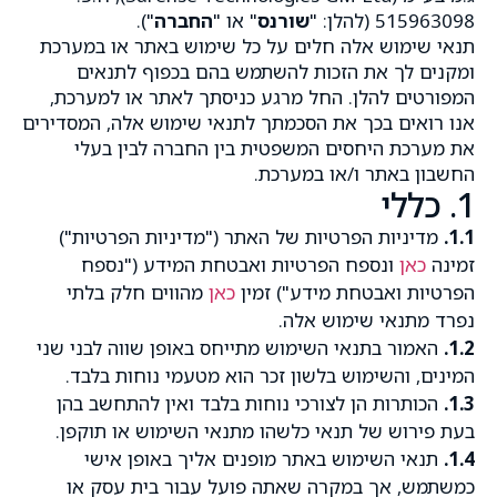
515963098 (להלן: "
שורנס
" או "
החברה
").
תנאי שימוש אלה חלים על כל שימוש באתר או במערכת
ומקנים לך את הזכות להשתמש בהם בכפוף לתנאים
המפורטים להלן. החל מרגע כניסתך לאתר או למערכת,
אנו רואים בכך את הסכמתך לתנאי שימוש אלה, המסדירים
את מערכת היחסים המשפטית בין החברה לבין בעלי
החשבון באתר ו/או במערכת.
1. כללי
1.1.
מדיניות הפרטיות של האתר ("מדיניות הפרטיות")
זמינה
כאן
ונספח הפרטיות ואבטחת המידע ("נספח
הפרטיות ואבטחת מידע") זמין
כאן
מהווים חלק בלתי
נפרד מתנאי שימוש אלה.
1.2.
האמור בתנאי השימוש מתייחס באופן שווה לבני שני
המינים, והשימוש בלשון זכר הוא מטעמי נוחות בלבד.
1.3.
הכותרות הן לצורכי נוחות בלבד ואין להתחשב בהן
בעת פירוש של תנאי כלשהו מתנאי השימוש או תוקפן.
1.4.
תנאי השימוש באתר מופנים אליך באופן אישי
כמשתמש, אך במקרה שאתה פועל עבור בית עסק או