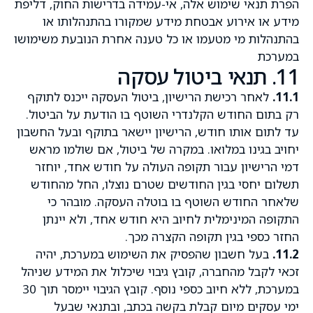
הפרת תנאי שימוש אלה, אי-עמידה בדרישות החוק, דליפת
מידע או אירוע אבטחת מידע שמקורו בהתנהלותו או
בהתנהלות מי מטעמו או כל טענה אחרת הנובעת משימושו
במערכת
11. תנאי ביטול עסקה
11.1.
לאחר רכישת הרישיון, ביטול העסקה ייכנס לתוקף
רק בתום החודש הקלנדרי השוטף בו הודעת על הביטול.
עד לתום אותו חודש, הרישיון יישאר בתוקף ובעל החשבון
יחויב בגינו במלואו. במקרה של ביטול, אם שולמו מראש
דמי הרישיון עבור תקופה העולה על חודש אחד, יוחזר
תשלום יחסי בגין החודשים שטרם נוצלו, החל מהחודש
שלאחר החודש השוטף בו בוטלה העסקה. מובהר כי
התקופה המינימלית לחיוב היא חודש אחד, ולא יינתן
החזר כספי בגין תקופה הקצרה מכך.
11.2.
בעל חשבון שהפסיק את השימוש במערכת, יהיה
זכאי לקבל מהחברה, קובץ גיבוי שיכלול את המידע שניהל
במערכת, ללא חיוב כספי נוסף. קובץ הגיבוי יימסר תוך 30
ימי עסקים מיום קבלת בקשה בכתב, ובתנאי שבעל