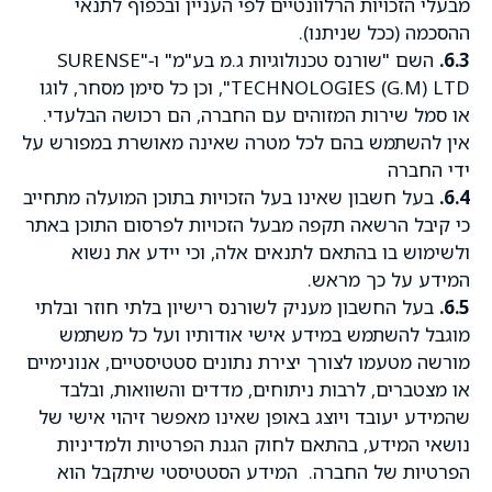
מבעלי הזכויות הרלוונטיים לפי העניין ובכפוף לתנאי
ההסכמה (ככל שניתנו).
6.3.
השם "שורנס טכנולוגיות ג.מ בע"מ" ו‑"SURENSE
TECHNOLOGIES (G.M) LTD", וכן כל סימן מסחר, לוגו
או סמל שירות המזוהים עם החברה, הם רכושה הבלעדי.
אין להשתמש בהם לכל מטרה שאינה מאושרת במפורש על
ידי החברה
6.4.
בעל חשבון שאינו בעל הזכויות בתוכן המועלה מתחייב
כי קיבל הרשאה תקפה מבעל הזכויות לפרסום התוכן באתר
ולשימוש בו בהתאם לתנאים אלה, וכי יידע את נשוא
המידע על כך מראש.
6.5.
בעל החשבון מעניק לשורנס רישיון בלתי חוזר ובלתי
מוגבל להשתמש במידע אישי אודותיו ועל כל משתמש
מורשה מטעמו לצורך יצירת נתונים סטטיסטיים, אנונימיים
או מצטברים, לרבות ניתוחים, מדדים והשוואות, ובלבד
שהמידע יעובד ויוצג באופן שאינו מאפשר זיהוי אישי של
נושאי המידע, בהתאם לחוק הגנת הפרטיות ולמדיניות
הפרטיות של החברה. המידע הסטטיסטי שיתקבל הוא