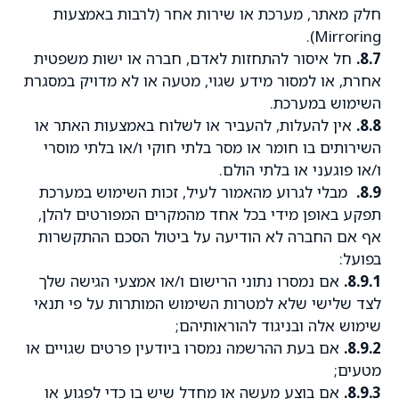
חלק מאתר, מערכת או שירות אחר (לרבות באמצעות
Mirroring).
8.7.
חל איסור להתחזות לאדם, חברה או ישות משפטית
אחרת, או למסור מידע שגוי, מטעה או לא מדויק במסגרת
השימוש במערכת.
8.8.
אין להעלות, להעביר או לשלוח באמצעות האתר או
השירותים בו חומר או מסר בלתי חוקי ו/או בלתי מוסרי
ו/או פוגעני או בלתי הולם.
8.9.
מבלי לגרוע מהאמור לעיל, זכות השימוש במערכת
תפקע באופן מידי בכל אחד מהמקרים המפורטים להלן,
אף אם החברה לא הודיעה על ביטול הסכם ההתקשרות
בפועל:
8.9.1.
אם נמסרו נתוני הרישום ו/או אמצעי הגישה שלך
לצד שלישי שלא למטרות השימוש המותרות על פי תנאי
שימוש אלה ובניגוד להוראותיהם;
8.9.2.
אם בעת ההרשמה נמסרו ביודעין פרטים שגויים או
מטעים;
8.9.3.
אם בוצע מעשה או מחדל שיש בו כדי לפגוע או