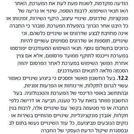
הודעה מוקדמת, לשנות מעת לעת את המערכת, האתר
ו/או תנאי השימוש, לרבות הוספה, שינוי או גריעה של
פונקציות, שדרוגים, שינויי עיצוב, היקף השירות, זמינותו או
כל היבט אחר הכרוך בהפעלת המערכת. מובהר כי החברה
אינה מחויבת לבצע שדרוגים או שינויים כלשהם, וכי
שינויים, תוספות או שדרוגים מסוימים עשויים להיות
כרוכים בתשלום נוסף. תנאי השימוש המעודכנים יפורסמו
במערכת וייכנסו לתוקף ממועד פרסומם, אלא אם צוין
אחרת. המשך השימוש במערכת לאחר הפרסום יהווה
הסכמה מלאה לתנאים המעודכנים.
12.2.
בעל החשבון מאשר ומסכים כי ביצוע שינויים כאמור
עשוי לגרום לתקלות, אי־נוחות או הפרעות זמניות,
ובהתחשב באופי הדינמי של המערכת והטכנולוגיה. בעל
החשבון מוותר בזאת על כל טענה, תביעה או דרישה כלפי
החברה או מי מטעמה בקשר עם שינויים אלה, לרבות בגין
תקלות, אובדן פונקציונליות, שינויים מהותיים בשירות או
נזקים הנובעים מביצועם, כל עוד השינויים נעשו בתום לב
ובמסגרת שיקול הדעת העסקי של החברה