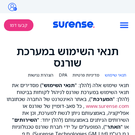
קבעו דמו
תנאי השימוש במערכת
שורנס
תנאי שימוש
מדיניות פרטיות
DPA
הצהרת נגישות
תנאי שימוש אלה (להלן: "
תנאי השימוש
") מסדירים את
תנאי השימוש במערכת שורנס לניהול לקוחות בביטוח
(להלן: "
המערכת
"), באתר האינטרנט של החברה שכתובתו
www.surense.com
, כל סאב-דומיין של שורנס או
אפליקציה, באמצעותם ניתן לגשת למערכת, וכן את
השירותים הניתנים באמצעותם (להלן יחד: "
השירותים
"
או "
האתר
"), המופעלים על ידי חברת שורנס טכנולוגיות
ג.מ בע"מ (Surense Technologies GM Ltd), ח.פ.