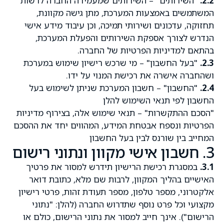
2.2.
"השירותים" – השירותים שמעמידה החברה לרשות
המשתמשים באמצעות המערכת, מתן גישה מקוונת,
תחזוקה, עדכונים ושירותי תמיכה, וכן עיבוד מידע אישי
הנדרש לצורך אספקת השירותים והפעלת המערכת,
בהתאם למדיניות הפרטיות של החברה.
2.3.
"בעל החשבון" – מי שרכש רישיון שימוש במערכת
ושהחברה אישרה את רכישת המנוי על ידו.
2.4.
"החשבון" – חשבון המערכת שניתן לשימוש בעל
החשבון לפי תנאי השימוש להלן
"הסכם ההתקשרות" – תנאי שימוש אלה, בצירוף מדיניות
הפרטיות ונספח אבטחת המידע, המהווים יחד את ההסכם
המחייב בין שורנס לבין בעל החשבון
3. חשבון אישי מקוון ונתוני רישום
3.1.
במסגרת רכישת הרישיון תידרש למסור את פרטיך
האישיים בהליך המקוון, לרבות שם מלא, כתובת דואר
אלקטרוני, מספר טלפון, מספר תעודת זהות, פרטי רישיון
מקצועי וכל פרט נוסף שתדרוש החברה (להלן: "נתוני
הרישום"). אינך חייב למסור את נתוני הרישום, כולם או