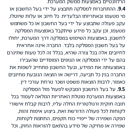
הרלוונטיים באמצעות ממשק המערכת.
9.4.
ההתחברות למסלקה תתבצע על ידי בעל החשבון או
מי מטעמו ובאחריותו הבלעדית. כל חיוב או עלות שיוטלו,
עקב פעולה שתבוצע על ידי בעל החשבון או כל משתמש
מטעמו, וכן עקב כל מידע שיתקבל באמצעות המסלקה
לחשבון, באמצעות השימוש במסלקה דרך המערכת, יחולו
על בעל חשבון המסלקה בלבד. החברה אינה אחראית
לחיובים אלה בכל צורה שהיא, בכלל זה לכל טעות שתיגרם
בהם על ידי המסלקה או הגופים המוסדיים שהעבירו
באמצעותה את המידע, ובעל החשבון מתחייב לשפות את
החברה בגין כל תביעה, דרישה או הוצאה הנובעת מחיובים
כאמור, לרבות הוצאות משפט ושכר טרחת עורכי דין.
9.5.
על בעל החשבון המבקש לפעול מול המסלקה
באמצעות המערכת מוטלת האחריות המלאה לעמוד בכל
חובה חוקית ורגולטורית החלה עליו, לרבות קבלת אישורי
לקוחות לכל פעולה הדורשת זאת, ביצוע אימות זהות,
הפקה ושמירה של ייפויי כוח תקפים, החתמת לקוחות,
שמירה או מחיקה של מידע בהתאם להוראות החוק, וכל