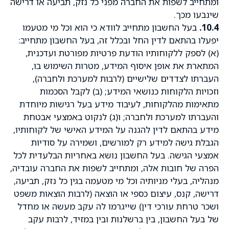
ומתחייב לשפות את החברה מפני כל נזק, תביעה או דרישה
שינבעו מכך.
10.4.
בעל החשבון מתחייב לוודא כי הוא וכל מי מטעמו
יפעלו בהתאם לדין החל ובכלל זה, בעל החשבון מתחייב:
(א) לספק ללקוחותיו הודעת פרטיות מפורטת ועדכנית,
המתארת את אופן איסוף המידע, מטרות השימוש בו,
העברתו לצדדים שלישיים (לרבות למערכת ולחברה),
וזכויות הלקוחות כנושאי המידע; (ב) לקבל הסכמות
מתאימות מהלקוחות, לעיבוד מידע בעל רגישות מיוחדת
והעברתו למערכת ולחברה; ו(ג) לנקוט באמצעי אבטחת
מידע בהתאם לדין להגנה על המידע האישי של לקוחותיו,
הגבלת גישה למידע רק למורשים, ושמירה על סודיות
אמצעי הגישה. בעל החשבון נושא באחריות הבלעדית לכל
הפרה של חובות אלה, ומתחייב לשפות את החברה עובדיה,
מנהליה, בעלי מניותיה וכל מי מטעמה בגין כל נזק, תביעה,
דרישה, קנס, עיצום כספי או הוצאה (לרבות הוצאות משפט
ושכר טרחת עורכי דין) שייגרמו לה עקב מעשה או מחדל
של בעל החשבון, בין ברשלנות ובין במזיד, לרבות עקב