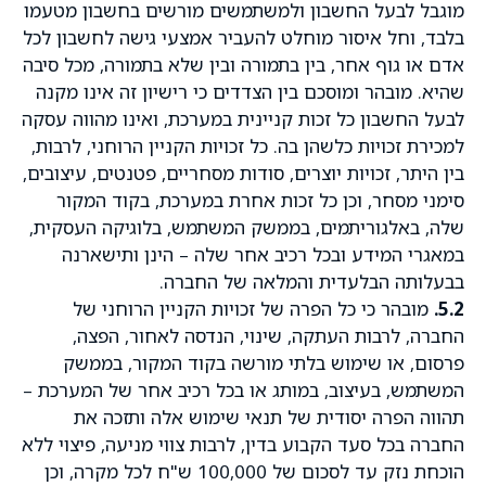
מוגבל לבעל החשבון ולמשתמשים מורשים בחשבון מטעמו
בלבד, וחל איסור מוחלט להעביר אמצעי גישה לחשבון לכל
אדם או גוף אחר, בין בתמורה ובין שלא בתמורה, מכל סיבה
שהיא. מובהר ומוסכם בין הצדדים כי רישיון זה אינו מקנה
לבעל החשבון כל זכות קניינית במערכת, ואינו מהווה עסקה
למכירת זכויות כלשהן בה. כל זכויות הקניין הרוחני, לרבות,
בין היתר, זכויות יוצרים, סודות מסחריים, פטנטים, עיצובים,
סימני מסחר, וכן כל זכות אחרת במערכת, בקוד המקור
שלה, באלגוריתמים, בממשק המשתמש, בלוגיקה העסקית,
במאגרי המידע ובכל רכיב אחר שלה – הינן ותישארנה
בבעלותה הבלעדית והמלאה של החברה.
5.2.
מובהר כי כל הפרה של זכויות הקניין הרוחני של
החברה, לרבות העתקה, שינוי, הנדסה לאחור, הפצה,
פרסום, או שימוש בלתי מורשה בקוד המקור, בממשק
המשתמש, בעיצוב, במותג או בכל רכיב אחר של המערכת –
תהווה הפרה יסודית של תנאי שימוש אלה ותזכה את
החברה בכל סעד הקבוע בדין, לרבות צווי מניעה, פיצוי ללא
הוכחת נזק עד לסכום של 100,000 ש"ח לכל מקרה, וכן