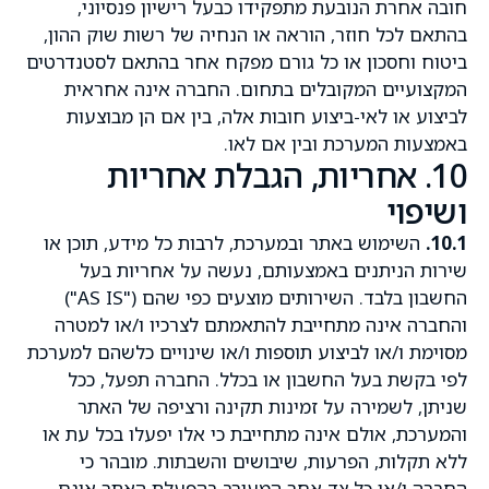
חובה אחרת הנובעת מתפקידו כבעל רישיון פנסיוני,
בהתאם לכל חוזר, הוראה או הנחיה של רשות שוק ההון,
ביטוח וחסכון או כל גורם מפקח אחר בהתאם לסטנדרטים
המקצועיים המקובלים בתחום. החברה אינה אחראית
לביצוע או לאי-ביצוע חובות אלה, בין אם הן מבוצעות
באמצעות המערכת ובין אם לאו.
10. אחריות, הגבלת אחריות
ושיפוי
10.1.
השימוש באתר ובמערכת, לרבות כל מידע, תוכן או
שירות הניתנים באמצעותם, נעשה על אחריות בעל
החשבון בלבד. השירותים מוצעים כפי שהם ("AS IS")
והחברה אינה מתחייבת להתאמתם לצרכיו ו/או למטרה
מסוימת ו/או לביצוע תוספות ו/או שינויים כלשהם למערכת
לפי בקשת בעל החשבון או בכלל. החברה תפעל, ככל
שניתן, לשמירה על זמינות תקינה ורציפה של האתר
והמערכת, אולם אינה מתחייבת כי אלו יפעלו בכל עת או
ללא תקלות, הפרעות, שיבושים והשבתות. מובהר כי
החברה ו/או כל צד אחר המעורב בהפעלת האתר אינם